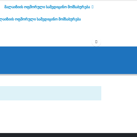
ᲛᲐᲚᲐᲘᲖᲘᲘᲡ ᲝᲤᲨᲝᲠᲣᲚᲘ ᲡᲐᲛᲔᲓᲘᲪᲘᲜᲝ ᲛᲝᲛᲡᲐᲮᲣᲠᲔᲑᲐ
ᲚᲐᲘᲖᲘᲘᲡ ᲝᲤᲨᲝᲠᲣᲚᲘ ᲡᲐᲛᲔᲓᲘᲪᲘᲜᲝ ᲛᲝᲛᲡᲐᲮᲣᲠᲔᲑᲐ