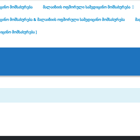
ᲪᲘᲜᲝ ᲛᲝᲛᲡᲐᲮᲣᲠᲔᲑᲐ
ᲛᲐᲚᲐᲘᲖᲘᲘᲡ ᲝᲤᲨᲝᲠᲣᲚᲘ ᲡᲐᲛᲔᲓᲘᲪᲘᲜᲝ ᲛᲝᲛᲡᲐᲮᲣᲠᲔᲑᲐ
ᲘᲜᲝ ᲛᲝᲛᲡᲐᲮᲣᲠᲔᲑᲐ & ᲛᲐᲚᲐᲘᲖᲘᲘᲡ ᲝᲤᲨᲝᲠᲣᲚᲘ ᲡᲐᲛᲔᲓᲘᲪᲘᲜᲝ ᲛᲝᲛᲡᲐᲮᲣᲠᲔᲑᲐ
ᲛᲐ
ᲘᲪᲘᲜᲝ ᲛᲝᲛᲡᲐᲮᲣᲠᲔᲑᲐ ]