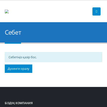
Себет
Себетіңіз қазір бос.
Дүкенге оралу
БІЗДІҢ КОМПАНИЯ