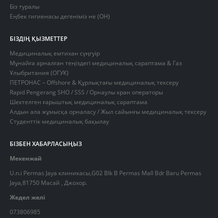
Біз туралы
Еңбек гигиенасы дегеніміз не (OH)
БІЗДІҢ ҚЫЗМЕТТЕР
Медициналық емтихан сүңгуір
Мұнайға арналған теңіздегі медициналық сараптама & Газ
Ұлыбритания (ОГУК)
ПЕТРОНАС – Offshore & Құрлықтағы медициналық тексеру
Rapid Pengerang SHO / SSS / Орнаулы кран операторы
Шектелген ғарыштық медициналық сараптама
Алдын ала жұмысқа орналасу / Жыл сайынғы медициналық тексеру
Студенттік медициналық бақылау
БІЗБЕН ХАБАРЛАСЫҢЫЗ
Мекенжай
U.n.i Permas Jaya клиникасы,G02 Blk B Permas Mall Bdr Baru Permas
Jaya,81750 Масай , Джохор.
Жедел желі
073806985