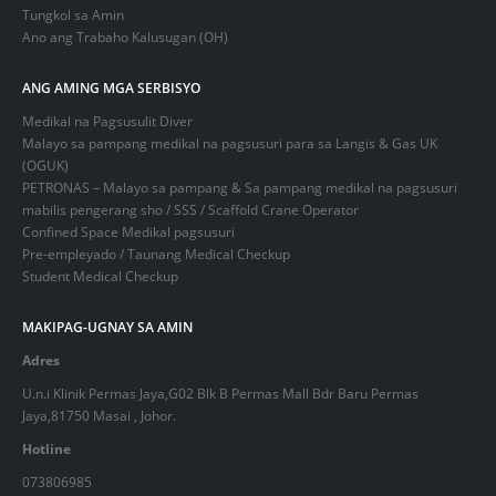
Tungkol sa Amin
Ano ang Trabaho Kalusugan (OH)
ANG AMING MGA SERBISYO
Medikal na Pagsusulit Diver
Malayo sa pampang medikal na pagsusuri para sa Langis & Gas UK
(OGUK)
PETRONAS – Malayo sa pampang & Sa pampang medikal na pagsusuri
mabilis pengerang sho / SSS / Scaffold Crane Operator
Confined Space Medikal pagsusuri
Pre-empleyado / Taunang Medical Checkup
Student Medical Checkup
MAKIPAG-UGNAY SA AMIN
Adres
U.n.i Klinik Permas Jaya,G02 Blk B Permas Mall Bdr Baru Permas
Jaya,81750 Masai , Johor.
Hotline
073806985